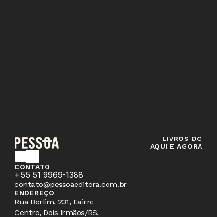
Qual a diferença entre os planos 
mensal e anual?
Quando vou receber o primeiro box?
LIVROS DO
AQUI E AGORA
CONTATO
+55 51 9969-1388
contato@pessoaeditora.com.br
ENDEREÇO
Rua Berlim, 231, Bairro 
Centro, Dois Irmãos/RS, 