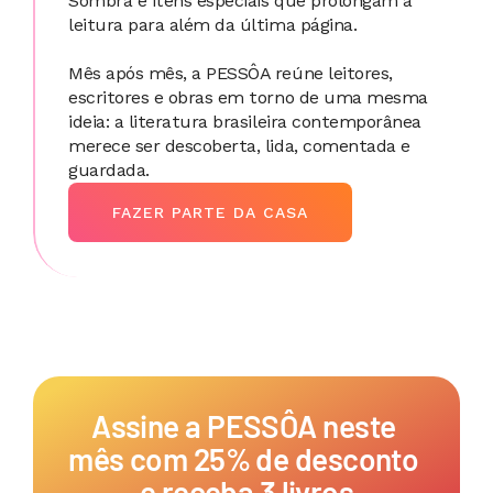
Sombra e itens especiais que prolongam a 
leitura para além da última página.
Mês após mês, a PESSÔA reúne leitores, 
escritores e obras em torno de uma mesma 
ideia: a literatura brasileira contemporânea 
merece ser descoberta, lida, comentada e 
guardada.
FAZER PARTE DA CASA
Assine a PESSÔA neste 
mês com 25% de desconto 
e receba 3 livros