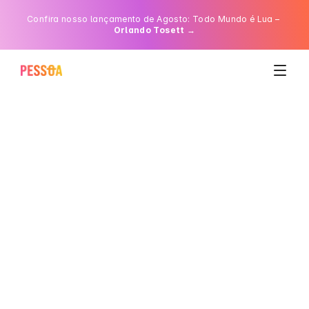
Confira nosso lançamento de Agosto: Todo Mundo é Lua
– 
Orlando Tosett 
→
Início
O que é a Pessôa
Nossos planos
Perguntas frequentes
Conheça o box do mês