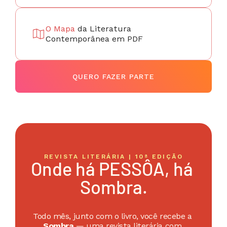
O Mapa 
da Literatura 
Contemporânea em PDF
QUERO FAZER PARTE
REVISTA LITERÁRIA | 10ª EDIÇÃO
Onde há PESSÔA, há 
Sombra.
Todo mês, junto com o livro, você recebe a 
Sombra
 — uma revista literária com 