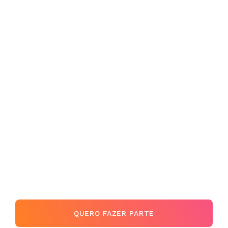
02
Recebe o box do mês em casa com 
livro, revista e itens de colecionador.
03
Acompanha o conteúdo extra 
exclusivo e bastidores da edição.
04
Constrói, mês após mês, sua 
biblioteca contemporânea.
QUERO FAZER PARTE