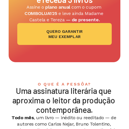
Assine o
 plano anual 
com o cupom 
COMBOLUA125
 e leve ainda Madame 
Castela e Tereza
 — de presente.
QUERO GARANTIR
MEU EXEMPLAR
O QUE É A PESSÔA?
Uma assinatura literária que 
aproxima o leitor da produção 
contemporânea.
Todo mês
, um livro — inédito ou reeditado — de 
autores como Carlos Nejar, Bruno Tolentino, 