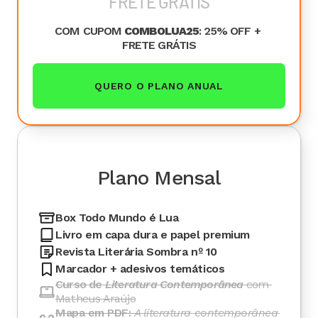
FRETE GRÁTIS
COM CUPOM 
COMBOLUA25
: 25% OFF + 
FRETE GRÁTIS
QUERO O PLANO ANUAL
Plano Mensal
Box Todo Mundo é Lua
Livro em capa dura e papel premium
Revista Literária Sombra nº 10
Marcador + adesivos temáticos
Curso de 
Literatura Contemporânea
com 
Matheus Araújo
Mapa em PDF: 
A literatura contemporânea 