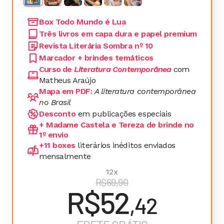
Box Todo Mundo é Lua
Três livros em capa dura e papel premium
Revista Literária Sombra nº 10
Marcador + brindes temáticos
Curso de 
Literatura Contemporânea
com 
Matheus Araújo
Mapa em PDF: 
A literatura contemporânea 
no Brasil
Desconto 
em publicações especiais
+ Madame Castela e Tereza de brinde no 
1º envio
+11 boxes 
literários inéditos enviados 
mensalmente
12x
R$69,90
R$52
,42