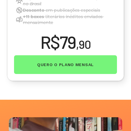
no Brasil
Desconto
 em publicações especiais
+11 boxes
 literários inéditos enviados 
mensalmente
R$79
,90
QUERO O PLANO MENSAL