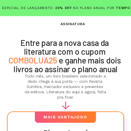
 ESPECIAL DE LANÇAMENTO: 
25% OFF
 NO PLANO ANUAL POR 
TEMPO 
ASSINATURA
Entre para a nova casa da 
literatura com o cupom 
COMBOLUA25
 e ganhe mais dois 
livros ao assinar o plano anual
Todo mês, um livro brasileiro selecionado a 
dedo chega à sua porta — com Revista 
Sombra, marcador exclusivo e presentes 
da editora. Literatura do aqui e agora, feita 
pra ficar.
→
MAIS VANTAJOSO