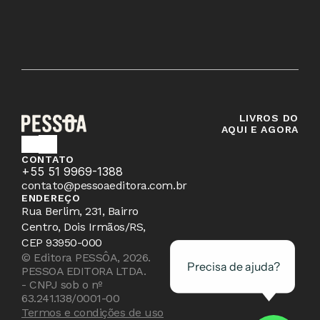
LIVROS DO
AQUI E AGORA
CONTATO
+55 51 9969-1388
contato@pessoaeditora.com.br
ENDEREÇO
Rua Berlim, 231, Bairro 
Centro, Dois Irmãos/RS, 
CEP 93950-000
© Editora PESSÔA, 2026.
Precisa de ajuda?
PESSOA EDITORA LTDA. 
- CNPJ sob o nº 
63.241.138/0001-00
Termos e condições de uso