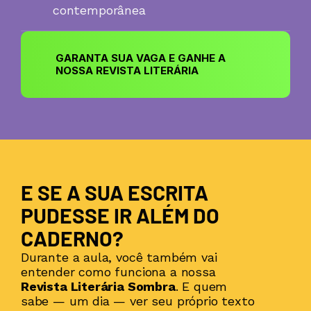
contemporânea
GARANTA SUA VAGA E GANHE A 
NOSSA REVISTA LITERÁRIA
E SE A SUA ESCRITA 
PUDESSE IR ALÉM DO 
CADERNO?
Durante a aula, você também vai 
entender como funciona a nossa 
Revista Literária Sombra
. E quem 
sabe — um dia — ver seu próprio texto 