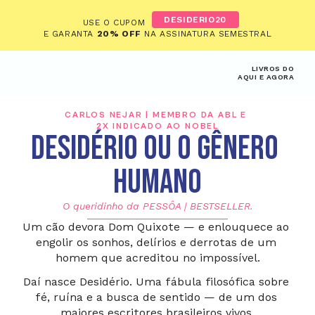
DESIDERIO20
USE O CUPOM
E GARANTA 
20% OFF
 NA ASSINATURA SEMESTRAL
LIVROS DO
AQUI E AGORA
CARLOS NEJAR | MEMBRO DA ABL E 
2X INDICADO AO NOBEL
Desidério ou o Gênero 
Humano
O queridinho da PESSÔA | BESTSELLER.
Um cão devora Dom Quixote — e enlouquece ao 
engolir os sonhos, delírios e derrotas de um 
homem que acreditou no impossível.
Daí nasce Desidério. Uma fábula filosófica sobre 
fé, ruína e a busca de sentido — de um dos 
maiores escritores brasileiros vivos.