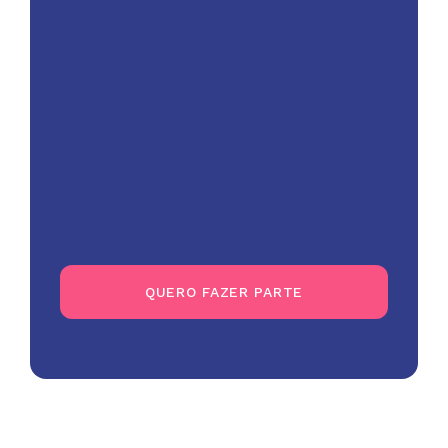
02
No primeiro envio chega 
Desidério.
03
Acompanha o conteúdo extra 
exclusivo e bastidores da 
edição.
04
Constrói, mês após mês, sua 
biblioteca contemporânea.
QUERO FAZER PARTE