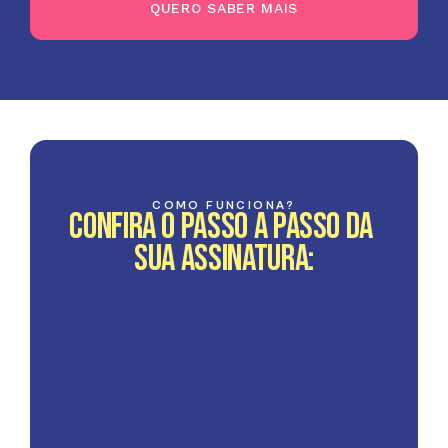
QUERO SABER MAIS
COMO FUNCIONA?
Confira o passo a passo da 
sua assinatura:
01
Você assina o plano anual com 
o cupom 
DESIDERIO20
.