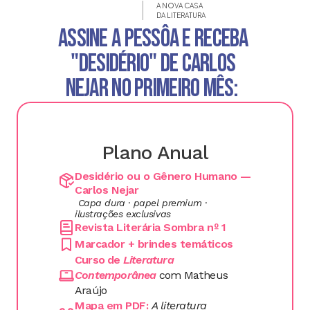
A NOVA CASA
DA LITERATURA
ASSINE A PESSÔA E RECEBA 
"DESIDÉRIO" DE CARLOS 
NEJAR NO PRIMEIRO MÊS:  
Plano Anual
Desidério ou o Gênero Humano — 
Carlos Nejar
 Capa dura · papel premium · 
ilustrações exclusivas
Revista Literária Sombra nº 1
Marcador + brindes temáticos
Curso de 
Literatura 
Contemporânea
com Matheus 
Araújo
Mapa em PDF: 
A literatura 