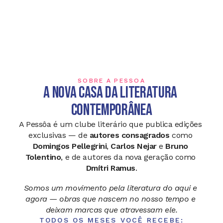
SOBRE A PESSÔA
A Nova Casa da Literatura 
Contemporânea
A Pessôa é um clube literário que publica edições 
exclusivas — de 
autores consagrados
 como 
Domingos Pellegrini
, 
Carlos Nejar
 e 
Bruno 
Tolentino
, e de autores da nova geração como 
Dmítri Ramus
.
Somos um movimento pela literatura do aqui e 
agora — obras que nascem no nosso tempo e 
deixam marcas que atravessam ele.
TODOS OS MESES VOCÊ RECEBE: