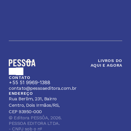
Quando vou receber o 
primeiro box?
LIVROS DO
AQUI E AGORA
CONTATO
+55 51 9969-1388
contato@pessoaeditora.com.br
ENDEREÇO
Rua Berlim, 231, Bairro 
Centro, Dois Irmãos/RS, 
CEP 93950-000
© Editora PESSÔA, 2026.
PESSOA EDITORA LTDA. 
- CNPJ sob o nº 