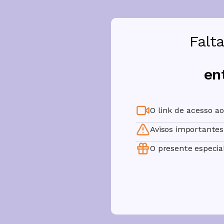
Falt
en
O link de acesso a
Avisos importantes
O presente especial