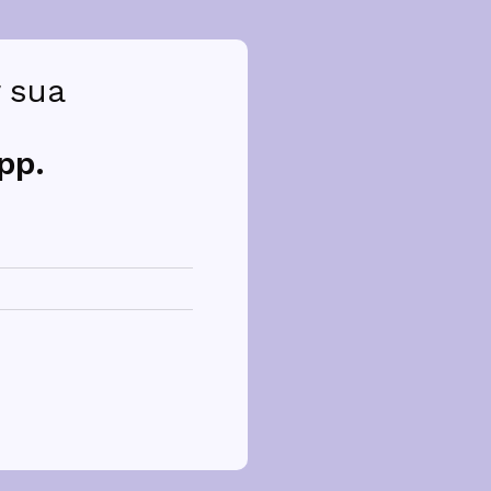
 sua 
pp.